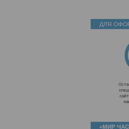
ДЛЯ ОФО
Оста
спец
сайт
на
«МИР ЧАС