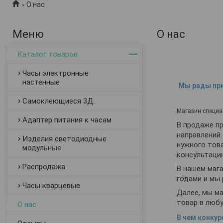
О нас
О нас
Каталог товаров
Часы электронные
настенные
Мы рады при
Самоклеющиеся 3Д.
Магазин специа
Адаптер питания к часам
В продаже п
направлений
Изделия светодиодные
нужного тов
модульные
консультацию
Распродажа
В нашем маг
годами и мы
Часы кварцевые
Далее, мы м
товар в люб
О нас
В чем конку